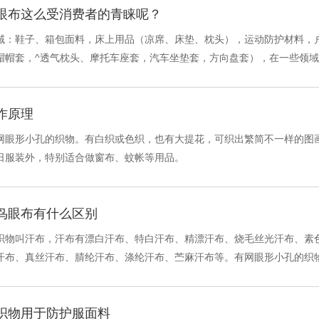
眼布这么受消费者的青睐呢？
域：鞋子、箱包面料，床上用品（凉席、床垫、枕头），运动防护材料，
帽帽套，^透气枕头、摩托车座套，汽车坐垫套，方向盘套），在一些领
作原理
1
2
网眼形小孔的织物。有白织或色织，也有大提花，可织出繁简不一样的图
日服装外，特别适合做窗布、蚊帐等用品。
鸟眼布有什么区别
织物叫汗布，汗布有漂白汗布、特白汗布、精漂汗布、烧毛丝光汗布、素
汗布、真丝汗布、腈纶汗布、涤纶汗布、苎麻汗布等。有网眼形小孔的织
织物用于防护服面料