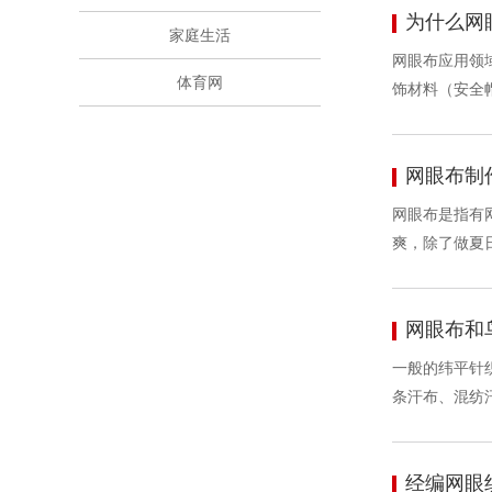
为什么网
家庭生活
网眼布应用领
体育网
饰材料（安全
网眼布制
网眼布是指有
爽，除了做夏
网眼布和
一般的纬平针
条汗布、混纺
经编网眼