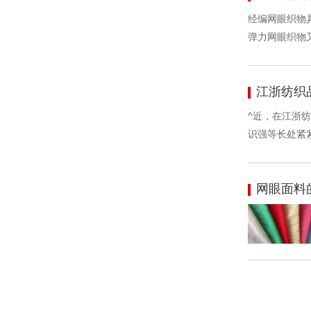
经编网眼织物
弹力网眼织物
江浙纺织
^近，在江浙
识强等长处紧
网眼面料