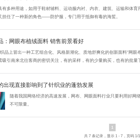
具有多种用途，如用于鞋材辅料、运动服内衬、内衣、建筑、运输和体育
又担任了一种新的角色――防护服，专门用于抵御有毒的海蜇。
品：网眼布植绒面料 销售前景看好
纺织品上冒出一种工艺组合化、风格新潮化、质地舒爽化的创新面料“网眼
紧吸引南来北往客商的密切关注，有的采样，有的少量购买，也有的批量
的出现直接影响到了针织业的蓬勃发展
随着我国网络经济的高速发展，网布、网眼面料行业只要利用好网
不可限量。
1
共 7 条记录，显示 1 - 7，页码 1/