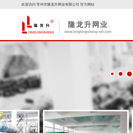
欢迎访问 常州市隆龙升网业有限公司 官方网站
隆龙升网业
www.longlongsheng-net.com