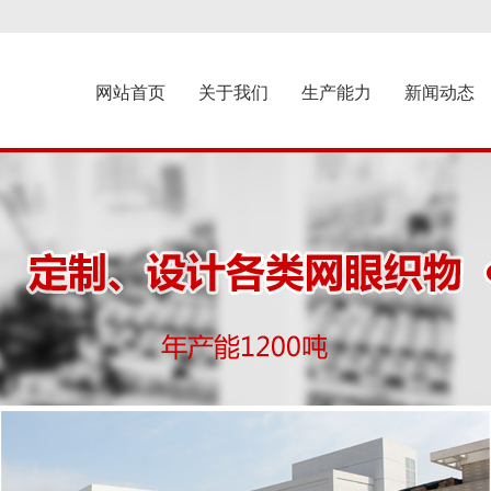
网站首页
关于我们
生产能力
新闻动态