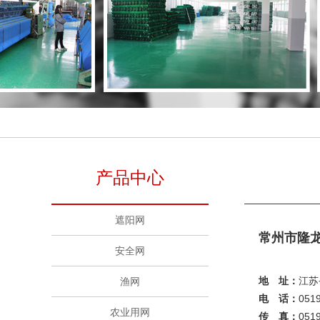
产品中心
遮阳网
常州市隆
安全网
地 址：
江苏
渔网
电 话：
051
农业用网
传 真：
051