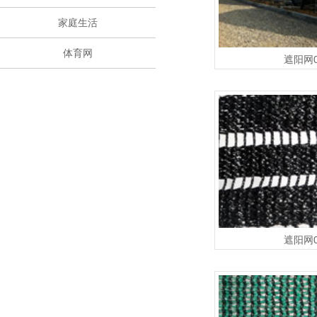
家庭生活
体育网
遮阳网0
遮阳网0