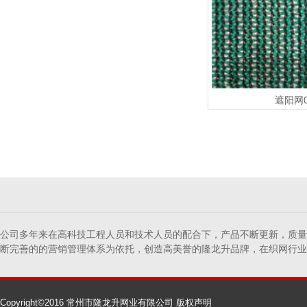
遮阳网0
公司多年来在高科技工程人员和技术人员的配合下，产品不断更新，质量
断完善的的营销管理体系为依托，创造高美誉的隆龙升品牌，在织网行业确
Copyright©2016 常州市隆龙升网业有限公司
版权声明