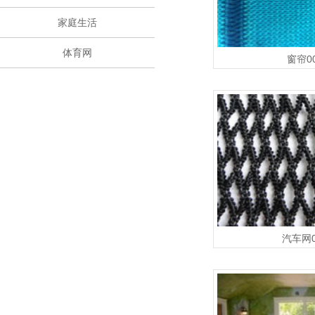
家庭生活
体育网
窗帘0
汽车网0